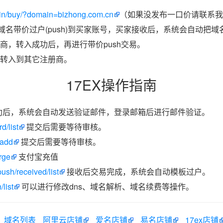
in/buy/?domain=bizhong.com.cn
（如果没发布一口价请联系我们
把域名带价过户(push)到买家账号，买家接收后，系统会自动把
商，转入成功后，再进行带价push交易。
转入到其它注册商。
17EX操作指南
功后，系统会自动发送验证邮件，登录邮箱后进行邮件验证。
d/list
提交后需要等待审核。
/add
提交后需要等待审核。
rge
支付宝充值
ush/received/list
接收后交易完成，系统会自动模板过户。
list
可以进行修改dns、域名解析、域名续费等操作。
域名列表
阿里云店铺
爱名店铺
易名店铺
17ex店铺