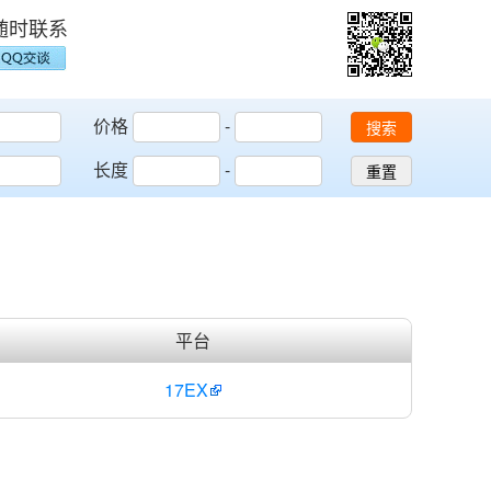
随时联系
价格
-
搜索
长度
-
重置
平台
17EX