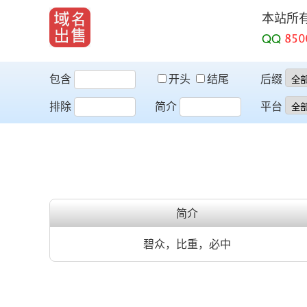
本站所
QQ
包含
开头
结尾
后缀
排除
简介
平台
简介
碧众，比重，必中