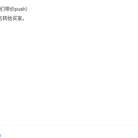
带价push）
域名转给买家。